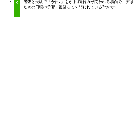
考査と受験で「余裕♪」をかます
読解力が問われる場面で、実は
ための日頃の予習・復習って？
問われている3つの力
関連記事
「ケアレスミス」という浅い診断が学力の伸びを止め
てない？
2026年7月4日
「塾に通わせる」は子どもへの投資か？
2025年9月2日
「文章が読める」は子どもたち本人と私たち日本社会
の未来を救う
2025年8月2日