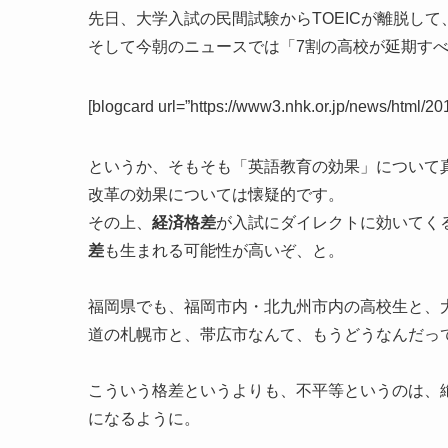
先日、大学入試の民間試験からTOEICが離脱し
そして今朝のニュースでは「7割の高校が延期す
[blogcard url=”https://www3.nhk.or.jp/news/html/
というか、そもそも「英語教育の効果」について
改革の効果については懐疑的です。
その上、
経済格差
が入試にダイレクトに効いてく
差
も生まれる可能性が高いぞ、と。
福岡県でも、福岡市内・北九州市内の高校生と、
道の札幌市と、帯広市なんて、もうどうなんだっ
こういう格差というよりも、不平等というのは、
になるように。