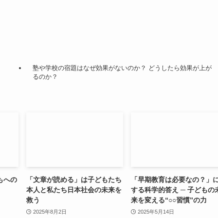
塾や学校の宿題はなぜ効果がないのか？ どうしたら効果が上が
るのか？
もへの
「文章が読める」は子どもたち
「早期教育は必要なの？」
本人と私たち日本社会の未来を
する科学的答え ─ 子どもの
救う
来を変える“○○習慣”の力
2025年8月2日
2025年5月14日