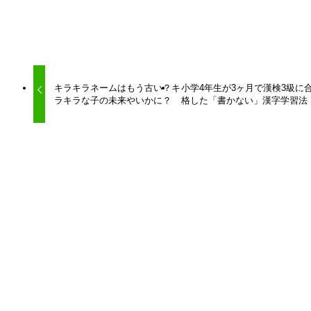
URLをコピーしました！
キラキラネームはもう古い？キ
小学4年生が3ヶ月で漢検3級に
ラキラな子の未来やいかに？
格した「書かない」漢字学習法
関連記事
「ケアレスミス」という浅い診断が学力の伸びを止め
てない？
2026年7月4日
「塾に通わせる」は子どもへの投資か？
2025年9月2日