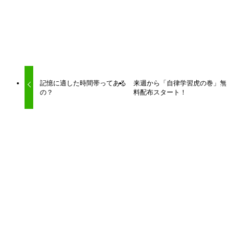
URLをコピーしました！
記憶に適した時間帯ってある
来週から「自律学習虎の巻」無
の？
料配布スタート！
関連記事
【指導者ノート】記憶系学習はどのように取り組ませ
るのが効果的なのか？【リトリーバルプラクティスを
中心に】
2025年5月13日