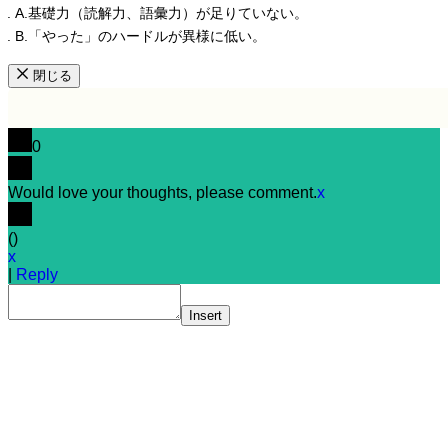
A.基礎力（読解力、語彙力）が足りていない。
B.「やった」のハードルが異様に低い。
閉じる
0
Would love your thoughts, please comment.
x
(
)
x
|
Reply
Insert