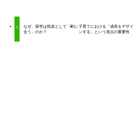
URLをコピーしました！
なぜ、留学は投資として「割に
子育てにおける「成長をデザイ
合う」のか？
ンする」という視点の重要性
関連記事
読解力は本当に「他の教科の基礎」なのか？
2023年7月12日
苦手な「算数の文章問題」を克服するイメージ化トレ
ーニングとは？
2020年8月7日