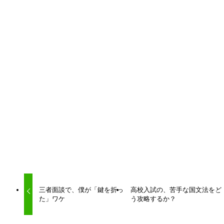
URLをコピーしました！
URLをコピーしました！
三者面談で、僕が「鍵を折っ
高校入試の、苦手な国文法をど
た」ワケ
う攻略するか？