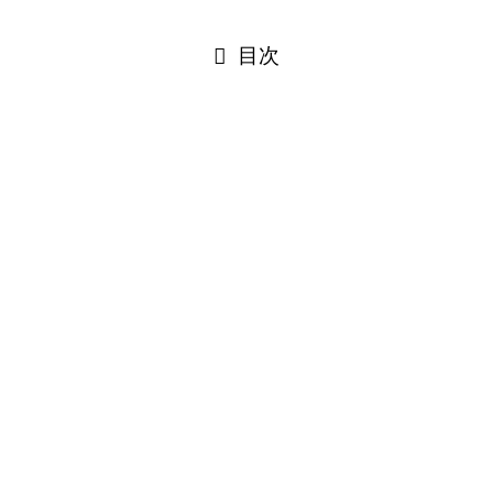
閉じる
目次
閉じる
0
Would love your thoughts, please comment.
x
(
)
x
|
Reply
Insert