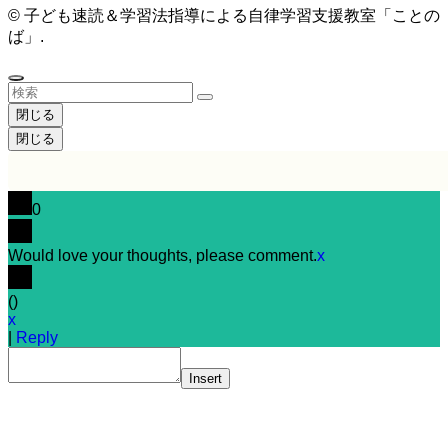
©
子ども速読＆学習法指導による自律学習支援教室「ことの
ば」.
閉じる
閉じる
0
Would love your thoughts, please comment.
x
(
)
x
|
Reply
Insert