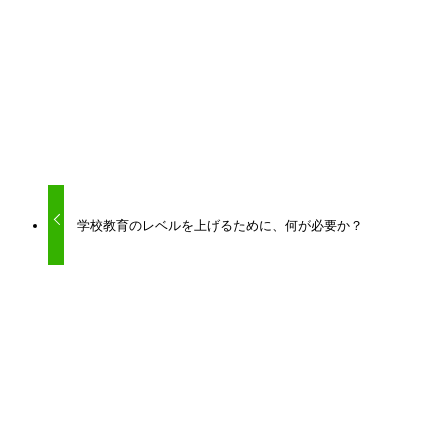
URLをコピーしました！
学校教育のレベルを上げるために、何が必要か？
関連記事
【指導者ノート】記憶系学習はどのように取
り組ませるのが効果的なのか？【リトリーバ
ルプラクティスを中心に】
2025年5月13日